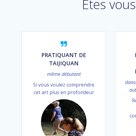
Etes vous
PRATIQUANT DE
TAIJIQUAN
même débutant
danse
Si vous voulez comprendre
aut
cet art plus en profondeur
R
co