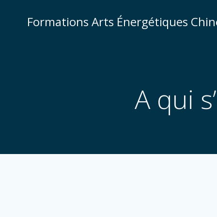
Aller
au
Formations Arts Énergétiques Chin
contenu
A qui s